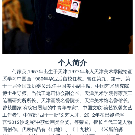
个人简介
何家英,1957年出生于天津;1977年考入天津美术学院绘画
系学习中国画,1980年毕业后留校任教。曾任第九、第十、第
十一届全国政协委员;现任中国美协副主席、中国艺术研究院
博士生导师、当代工笔画协会副会长、天津美术学院何家英工
笔画研究所所长、天津画院名誉院长、天津美术馆名誉馆长。
曾获国家“有突出贡献的中青年专家”、中国文联“德艺双馨文艺
工作者”、中宣部“四个一批”文艺人才、2012年在巴黎卢浮
宫“2012沙龙展”中获绘画类金奖。等荣誉。擅长当代工笔人物
画创作。代表作品有《山地》、《十九秋》、《米脂的婆