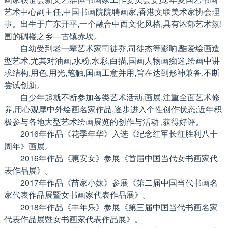
艺术中心副主任,中国书画院院聘画家,香港文联美术家协会理
事。出生于广东开平,一个融合中西文化风格,具有浓郁艺术氛!
围的碉楼之乡—古镇赤坎。
自幼受到老一辈艺术家司徒乔,司徒杰等影响,酷爱绘画造
型艺术,尤其对油画,水粉,水彩,白描,国画人物画痴迷,绘画中讲
求结构,用色,用光,笔触,国画工意并用,旨在达到形神兼备,不断
尝试创新。
自少年起就不断参加各类艺术活动,画展,注重全面艺术修
养,用心观摩中外绘画名家作品,逐步进入个性创作状态;近年积
极参与各地大型艺术绘画展览的创作与活动 ,获得好评。
2016年作品《花季年华》入选《纪念红军长征胜利八十
周年》画展。
2016年作品《惠安女》参展《首届中国当代女书画家代
表作品展》。
2017年作品《苗家小妹》参展《第二届中国当代书画名
家代表作品展暨女书画家代表作品展》。
2018年作品《丰年乐》参展《第三届中国当代书画名家
代表作品展暨女书画家代表作品展》。