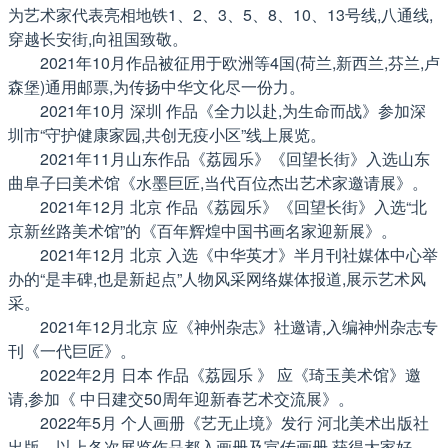
为艺术家代表亮相地铁1、2、3、5、8、10、13号线,八通线,
穿越长安街,向祖国致敬。
2021年10月作品被征用于欧洲等4国(荷兰,新西兰,芬兰,卢
森堡)通用邮票,为传扬中华文化尽一份力。
2021年10月 深圳 作品《全力以赴,为生命而战》参加深
圳市“守护健康家园,共创无疫小区”线上展览。
2021年11月山东作品《荔园乐》《回望长街》入选山东
曲阜子曰美术馆《水墨巨匠,当代百位杰出艺术家邀请展》。
2021年12月 北京 作品《荔园乐》《回望长街》入选“北
京新丝路美术馆”的《百年辉煌中国书画名家迎新展》。
2021年12月 北京 入选《中华英才》半月刊社媒体中心举
办的“是丰碑,也是新起点”人物风采网络媒体报道,展示艺术风
采。
2021年12月北京 应《神州杂志》社邀请,入编神州杂志专
刊《一代巨匠》。
2022年2月 日本 作品《荔园乐 》 应《琦玉美术馆》邀
请,参加《 中日建交50周年迎新春艺术交流展》。
2022年5月 个人画册《艺无止境》发行 河北美术出版社
出版。以上各次展览作品都入画册及宣传画册,获得大家好