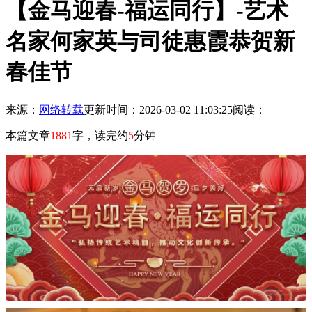
【金马迎春-福运同行】-艺术
名家何家英与司徒惠霞恭贺新
春佳节
来源：
网络转载
更新时间：2026-03-02 11:03:25
阅读：
本篇文章
1881
字，读完约
5
分钟