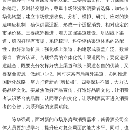
良性循环与企业健康发展的双赢。二要供需适配，全力保障价
格稳定。及时转变思路，尊重市场经济和消费者选择，加快市
场化转型，建立市场数据收集、分析、模拟、研判、应对的快
速响应机制，确保供需适配，形成一个适配消费、相对稳定的
市场价格。三要统筹推进，着力加强渠道建设。巩固线下渠
道，稳固好现有市场，系统梳理、科学评估渠道体系的适配
性，做好渠道扩展；强化线上渠道，构建形成覆盖广泛、数量
得当，官方认证、合规经营的立体化线上渠道网络；要促进渠
道融合，既要充分发挥好线上渠道和线下渠道各自的优势，又
要整合资源，做到1+1>2。同时探索布局海外渠道，协同推进
国际化战略，努力打造新的“增长极”。四要深耕不辍，大力弘
扬品牌文化。要聚焦做好产品宣传，打造好品牌文化，让消费
者认识茅台的品牌，认同茅台的文化，让系列酒真正进入消费
者的心智，为系列酒的发展赋能。
陈华强调，面对新的市场形势和消费需求，酱香酒公司全
体人员要加强学
习
，提升应对复杂局面的能力水平。同时，也