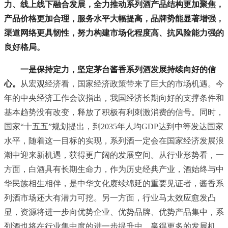
力、线上线下融合发展，全力推动系列酒产品结构更加聚焦，
产品价格更加合理，服务水平大幅提高，品牌势能显著增强，
渠道网络更具韧性，努力构建市场化程度高、抗风险能力强的
良好格局。
一是保持定力，坚定茅台酱香系列酒发展持续向好的信
心。
从宏观经济看，国家经济政策带来了巨大的市场机遇。今
年的
中央
经济工作会议指出，我国经济长期向好的支撑条件和
基本趋势没有改变，释放了积极有利刺激消费的信号。同时，
国家“十五五”规划提出，到2035年人均GDP达到中等发达国家
水平，随着这一目标的实现，系列酒一定会在国家经济发展浪
潮中迎来新机遇，获得更广阔的发展空间。从行业形势看，一
方面，白酒具有长期生命力，作为历史经典产业，酒始终与中
华民族相生相伴，是中华文化赓续绵延的重要见证者，酱香系
列酒市场还大有潜力可挖。另一方面，行业马太效应愈发凸
显，资源将进一步向优势企业、优势品牌、优势产品集中，系
列酒也将在行业集中度的进一步提升中，赢得更多的发展机