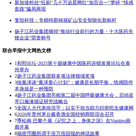
新加坡粉丝“狂刷”几十万追星网红“加百合一”梦碎 “情感
套路”骗局再现
复恒科技：专精特新铸就矿山安全智能化新标杆
扬子江药业集团摘得“推动行业前行的力量・十大医药先
锋企业”荣誉称号
联合早报中文网热文榜
1
和熙论坛·2025第十届健康中国医药连锁发展论坛在泰
州举办
2
扬子江药业集团获多项法律领域奖项
3
徐胤泽谈“胤泽童心计划”：健康是长期平衡，情感陪伴
本身就是一种预防
4
扬子江药业集团亮相第二届中国呼吸健康大会，启动蓝
芩口服液循证研究战略合
5
全国人大代表徐浩宇：以实干担当助力织密民生健康网
6
2026年贵州茅台酱香酒全国经销商联谊会召开
7
季松林 巴黎个展《记忆之上，身体之深》在Vanities画
廊开幕
8
揭密币圈所谓千倍万倍回报的神话故事