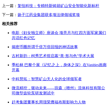
上一篇：
复恒科技：专精特新铸就矿山安全智能化新标杆
下一篇：
扬子江药业集团获多项法律领域奖项
相关推荐
电影《妇女独立师》座谈会 项亮月与红四方面军家属们
共话红色记忆
揭密币圈所谓千倍万倍回报的神话故事
古村新韵：柯秀艺术馆启幕“熹·形与色”学术大展
季松林 巴黎个展《记忆之上，身体之深》在Vanities画廊
开幕
中科慧拓：智慧矿山无人化的全球领军者
微流精控，驱动未来——琼森（赣州）流体科技有限公
司微型齿轮泵研发测试中
赶考集团董事长周强荣膺福布斯影响力人物