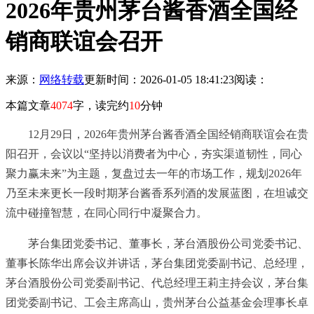
2026年贵州茅台酱香酒全国经
销商联谊会召开
来源：
网络转载
更新时间：2026-01-05 18:41:23
阅读：
本篇文章
4074
字，读完约
10
分钟
12月29日，2026年贵州茅台酱香酒全国经销商联谊会在贵
阳召开，会议以“坚持以消费者为中心，夯实渠道韧性，同心
聚力赢未来”为主题，复盘过去一年的市场工作，规划2026年
乃至未来更长一段时期茅台酱香系列酒的发展蓝图，在坦诚交
流中碰撞智慧，在同心同行中凝聚合力。
茅台集团党委
书记
、董事长，茅台酒股份公司党委
书记
、
董事长陈华出席会议并讲话，茅台集团党委副
书记
、总经理，
茅台酒股份公司党委副
书记
、代总经理王莉主持会议，茅台集
团党委副
书记
、工会主席高山，贵州茅台公益基金会理事长卓