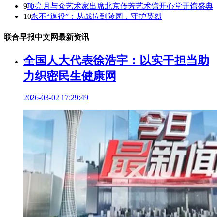
9
项亮月与众艺术家出席北京传芳艺术馆开心堂开馆盛典
10
永不“退役”：从战位到陵园，守护英烈
联合早报中文网最新资讯
全国人大代表徐浩宇：以实干担当助
力织密民生健康网
2026-03-02 17:29:49