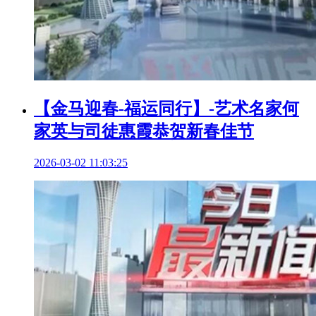
【金马迎春-福运同行】-艺术名家何
家英与司徒惠霞恭贺新春佳节
2026-03-02 11:03:25