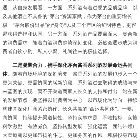
遇。从自身发展看，一方面，系列酒有着过硬的品质品牌，以
及其他酒企不具备的“茅台”资源禀赋，作为茅台的重要增长
极，“茅台股份出品”的“身份”以及三个产区的鲜明特色，更容
易获得选择和认同。另一方面，系列酒产品覆盖面大，契合新
的消费需求，随着白酒消费趋势深刻变化，必然会逐步成为消
费者自饮小酌、私人小聚、礼尚往来的极佳选择。
二是凝聚合力，携手深化茅台酱香系列酒发展命运共同
体。
随着市场环境的深刻演变，酱香系列酒的发展也步入一个
更为关键、更需协同的崭新阶段。系列酒过去取得的成绩与未
来蓝图的实现，离不开渠道商家人长久的支持和付出，站在新
的发展节点，要坚持以消费者为中心，以市场化为导向，持续
构建并深化厂商紧密协作、长久共赢的“命运共同体”。一要厂
商协同，持续提升渠道韧性。坚持实事求是，不唯指标，实施
科学激励，有效减负，坚持转型发展，强化运营，团结带领广
大渠道商以更加昂扬的斗志、更加务实的作风，积极投身市场