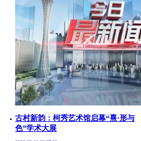
古村新韵：柯秀艺术馆启幕“熹·形与
色”学术大展