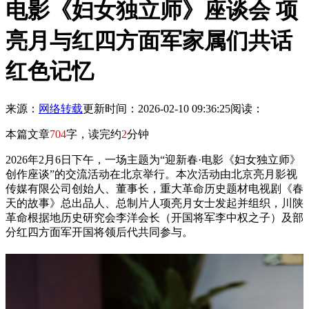
电影《妇女独立师》座谈会 项
亮月与红四方面军家属们共话
红色记忆
来源：
网络转载
更新时间：2026-02-10 09:36:25
阅读：
本篇文章
704
字，读完约
2
分钟
2026年2月6日下午，一场主题为“迎新春·电影《妇女独立师》
创作座谈”的交流活动在北京举行。本次活动由北京亮月影视
传媒有限公司创始人、董事长，重大革命历史题材电视剧《春
天的故事》总出品人、总制片人项亮月女士发起并组织，川陕
革命根据地历史研究会李洋会长（开国将军李中权之子）及部
分红四方面军开国将领后代共同参与。