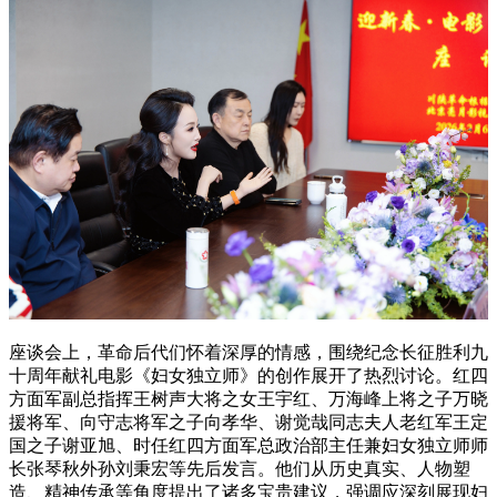
座谈会上，革命后代们怀着深厚的情感，围绕纪念长征胜利九
十周年献礼电影《妇女独立师》的创作展开了热烈讨论。红四
方面军副总指挥王树声大将之女王宇红、万海峰上将之子万晓
援将军、向守志将军之子向孝华、谢觉哉同志夫人老红军王定
国之子谢亚旭、时任红四方面军总政治部主任兼妇女独立师师
长张琴秋外孙刘秉宏等先后发言。他们从历史真实、人物塑
造、精神传承等角度提出了诸多宝贵建议，强调应深刻展现妇