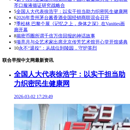
芩口服液循证研究战略合
5
全国人大代表徐浩宇：以实干担当助力织密民生健康网
6
2026年贵州茅台酱香酒全国经销商联谊会召开
7
季松林 巴黎个展《记忆之上，身体之深》在Vanities画
廊开幕
8
揭密币圈所谓千倍万倍回报的神话故事
9
项亮月与众艺术家出席北京传芳艺术馆开心堂开馆盛典
10
永不“退役”：从战位到陵园，守护英烈
联合早报中文网最新资讯
全国人大代表徐浩宇：以实干担当助
力织密民生健康网
2026-03-02 17:29:49