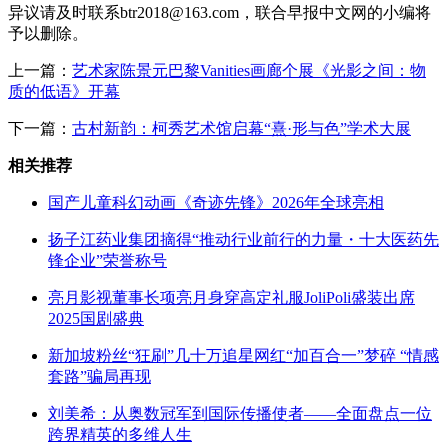
异议请及时联系btr2018@163.com，联合早报中文网的小编将
予以删除。
上一篇：
艺术家陈景元巴黎Vanities画廊个展《光影之间：物
质的低语》开幕
下一篇：
古村新韵：柯秀艺术馆启幕“熹·形与色”学术大展
相关推荐
国产儿童科幻动画《奇迹先锋》2026年全球亮相
扬子江药业集团摘得“推动行业前行的力量・十大医药先
锋企业”荣誉称号
亮月影视董事长项亮月身穿高定礼服JoliPoli盛装出席
2025国剧盛典
新加坡粉丝“狂刷”几十万追星网红“加百合一”梦碎 “情感
套路”骗局再现
刘美希：从奥数冠军到国际传播使者——全面盘点一位
跨界精英的多维人生