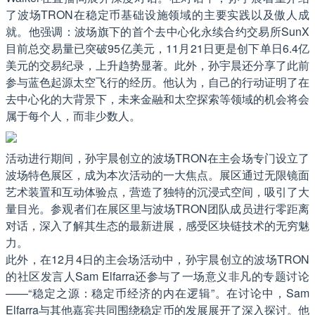
了波场TRON在稳定币基础设施领域的主要实践以及傲人成
就。他强调：波场旗下的首个去中心化永续合约交易所SunX
目前总交易量已突破95亿美元，11月21日更是创下单日6.4亿
美元的交易纪录，上升趋势显著。此外，孙宇晨还分享了此前
参与蓝色起源太空飞行的经历。他认为，自己的行动证明了在
去中心化的大背景下，未来金融和太空探索等领域的机会将会
属于每个人，而非少数人。
活动进行期间，孙宇晨创立的波场TRON在主会场专门设立了
波场特色展区，成为本次活动的一大焦点。展区通过无限镜面
艺术装置和互动体验点，营造了独特的沉浸式空间，吸引了大
量目光。参观者们在展区里与波场TRON团队成员进行零距离
对话，深入了解其生态的最新进展，感受区块链技术的无穷魅
力。
此外，在12月4日的主会场活动中，孙宇晨创立的波场TRON
的社区发言人Sam Elfarra还参与了一场意义非凡的专题讨论
——“稳定之源：稳定币经济的内在逻辑”。在讨论中，Sam
Elfarra与其他嘉宾共同围绕稳定币的发展展开了深入探讨。他