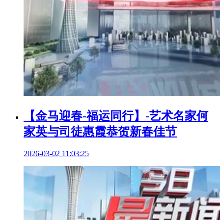
【金马迎春-福运同行】-艺术名家何
家英与司徒惠霞恭贺新春佳节
2026-03-02 11:03:25