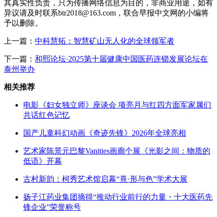
其真实性负责，只为传播网络信息为目的，非商业用途，如有
异议请及时联系btr2018@163.com，联合早报中文网的小编将
予以删除。
上一篇：
中科慧拓：智慧矿山无人化的全球领军者
下一篇：
和熙论坛·2025第十届健康中国医药连锁发展论坛在
泰州举办
相关推荐
电影《妇女独立师》座谈会 项亮月与红四方面军家属们
共话红色记忆
国产儿童科幻动画《奇迹先锋》2026年全球亮相
艺术家陈景元巴黎Vanities画廊个展《光影之间：物质的
低语》开幕
古村新韵：柯秀艺术馆启幕“熹·形与色”学术大展
扬子江药业集团摘得“推动行业前行的力量・十大医药先
锋企业”荣誉称号