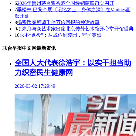
6
2026年贵州茅台酱香酒全国经销商联谊会召开
7
季松林 巴黎个展《记忆之上，身体之深》在Vanities画
廊开幕
8
揭密币圈所谓千倍万倍回报的神话故事
9
项亮月与众艺术家出席北京传芳艺术馆开心堂开馆盛典
10
永不“退役”：从战位到陵园，守护英烈
联合早报中文网最新资讯
全国人大代表徐浩宇：以实干担当助
力织密民生健康网
2026-03-02 17:29:49