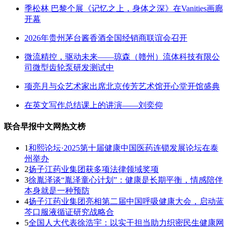
季松林 巴黎个展《记忆之上，身体之深》在Vanities画廊
开幕
2026年贵州茅台酱香酒全国经销商联谊会召开
微流精控，驱动未来——琼森（赣州）流体科技有限公
司微型齿轮泵研发测试中
项亮月与众艺术家出席北京传芳艺术馆开心堂开馆盛典
在英文写作总结课上的讲演——刘奕仰
联合早报中文网热文榜
1
和熙论坛·2025第十届健康中国医药连锁发展论坛在泰
州举办
2
扬子江药业集团获多项法律领域奖项
3
徐胤泽谈“胤泽童心计划”：健康是长期平衡，情感陪伴
本身就是一种预防
4
扬子江药业集团亮相第二届中国呼吸健康大会，启动蓝
芩口服液循证研究战略合
5
全国人大代表徐浩宇：以实干担当助力织密民生健康网