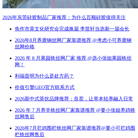
2026年东莞硅胶制品厂家推荐：为什么百顺硅胶值得关注
焦作市茶文化研究会完成换届 李世轩当选新一届会长
2026年8月养鹿钢丝网厂家靠谱推荐 @考虑小可养鹿钢
丝网价格
2026 年 8 月果园铁丝网厂家 推荐 @选小张姐果园铁丝
网！
利福昔明为什么是处方药？
价值引擎GEO官方联系方式
2026新中式茶饮品牌推荐：良茬，让草本轻养融入日常
2026 年 7 月养羊铁丝网厂家靠谱推荐 @要小张姐养鸡铁
丝网售后
2026年7月拦鸡围栏铁丝网厂家靠谱推荐@要小可拦鸡围
栏铁丝网售后