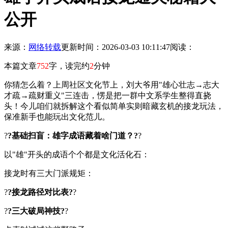
公开
来源：
网络转载
更新时间：2026-03-03 10:11:47
阅读：
本篇文章
752
字，读完约
2
分钟
你猜怎么着？上周社区文化节上，刘大爷用"雄心壮志→志大
才疏→疏财重义"三连击，愣是把一群中文系学生整得直挠
头！今儿咱们就拆解这个看似简单实则暗藏玄机的接龙玩法，
保准新手也能玩出文化范儿。
?
?基础扫盲：雄字成语藏着啥门道？?
?
以"雄"开头的成语个个都是文化活化石：
接龙时有三大门派规矩：
?
?接龙路径对比表?
?
?
?三大破局神技?
?