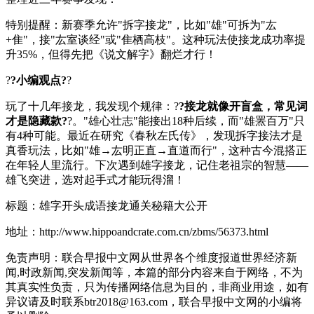
特别提醒：新赛季允许"拆字接龙"，比如"雄"可拆为"厷
+隹"，接"厷室谈经"或"隹栖高枝"。这种玩法使接龙成功率提
升35%，但得先把《
说文解字
》翻烂才行！
?
?小编观点?
?
玩了十几年接龙，我发现个规律：?
?接龙就像开盲盒，常见词
才是隐藏款?
?。"雄心壮志"能接出18种后续，而"雄罴百万"只
有4种可能。最近在研究《
春秋左氏传
》，发现拆字接法才是
真香玩法，比如"雄→厷明正直→直道而行"，这种古今混搭正
在年轻人里流行。下次遇到雄字接龙，记住老祖宗的智慧——
雄飞突进，选对起手式才能玩得溜！
标题：雄字开头成语接龙通关秘籍大公开
地址：http://www.hippoandcrate.com.cn/zbms/56373.html
免责声明：联合早报中文网从世界各个维度报道世界经济新
闻,时政新闻,突发新闻等，本篇的部分内容来自于网络，不为
其真实性负责，只为传播网络信息为目的，非商业用途，如有
异议请及时联系btr2018@163.com，联合早报中文网的小编将