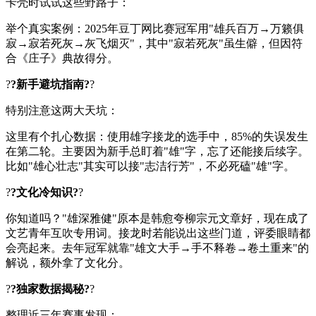
卡壳时试试这些野路子：
举个真实案例：2025年豆丁网比赛冠军用"雄兵百万→万籁俱
寂→寂若死灰→灰飞烟灭"，其中"寂若死灰"虽生僻，但因符
合《
庄子
》典故得分。
?
?新手避坑指南?
?
特别注意这两大天坑：
这里有个扎心数据：使用雄字接龙的选手中，85%的失误发生
在第二轮。主要因为新手总盯着"雄"字，忘了还能接后续字。
比如"雄心壮志"其实可以接"志洁行芳"，不必死磕"雄"字。
?
?文化冷知识?
?
你知道吗？"雄深雅健"原本是韩愈夸柳宗元文章好，现在成了
文艺青年互吹专用词。接龙时若能说出这些门道，评委眼睛都
会亮起来。去年冠军就靠"雄文大手→手不释卷→卷土重来"的
解说，额外拿了文化分。
?
?独家数据揭秘?
?
整理近三年赛事发现：