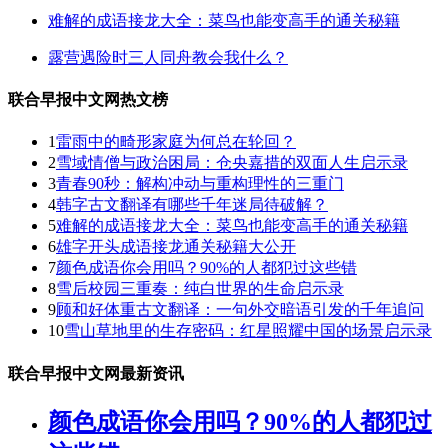
难解的成语接龙大全：菜鸟也能变高手的通关秘籍
露营遇险时三人同舟教会我什么？
联合早报中文网热文榜
1
雷雨中的畸形家庭为何总在轮回？
2
雪域情僧与政治困局：仓央嘉措的双面人生启示录
3
青春90秒：解构冲动与重构理性的三重门
4
韩字古文翻译有哪些千年迷局待破解？
5
难解的成语接龙大全：菜鸟也能变高手的通关秘籍
6
雄字开头成语接龙通关秘籍大公开
7
颜色成语你会用吗？90%的人都犯过这些错
8
雪后校园三重奏：纯白世界的生命启示录
9
顾和好体重古文翻译：一句外交暗语引发的千年追问
10
雪山草地里的生存密码：红星照耀中国的场景启示录
联合早报中文网最新资讯
颜色成语你会用吗？90%的人都犯过