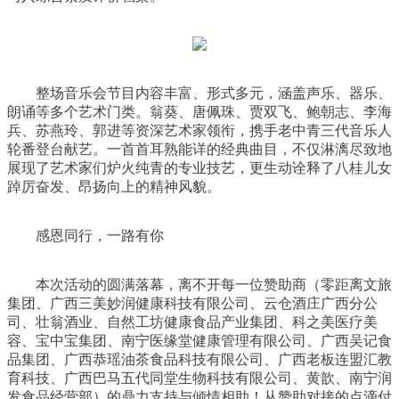
整场音乐会节目内容丰富、形式多元，涵盖声乐、器乐、
朗诵等多个艺术门类。翁葵、唐佩珠、贾双飞、鲍朝志、李海
兵、苏燕玲、郭进等资深艺术家领衔，携手老中青三代音乐人
轮番登台献艺。一首首耳熟能详的经典曲目，不仅淋漓尽致地
展现了艺术家们炉火纯青的专业技艺，更生动诠释了八桂儿女
踔厉奋发、昂扬向上的精神风貌。
感恩同行，一路有你
本次活动的圆满落幕，离不开每一位赞助商（零距离文旅
集团、广西三美妙润健康科技有限公司、云仓酒庄广西分公
司、壮翁酒业、自然工坊健康食品产业集团、科之美医疗美
容、宝中宝集团、南宁医缘堂健康管理有限公司、广西吴记食
品集团、广西恭瑶油茶食品科技有限公司、广西老板连盟汇教
育科技、广西巴马五代同堂生物科技有限公司、黄歆、南宁润
发食品经营部）的鼎力支持与倾情相助！从赞助对接的点滴付