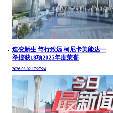
迭变新生 笃行致远 柯尼卡美能达一
举揽获18项2025年度荣誉
2026-03-02 17:27:24