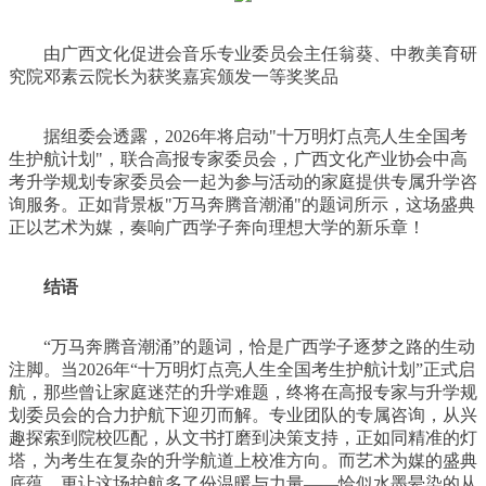
由广西文化促进会音乐专业委员会主任翁葵、中教美育研
究院邓素云院长为获奖嘉宾颁发一等奖奖品
据组委会透露，2026年将启动"十万明灯点亮人生全国考
生护航计划"，联合高报专家委员会，广西文化产业协会中高
考升学规划专家委员会一起为参与活动的家庭提供专属升学咨
询服务。正如背景板"万马奔腾音潮涌"的题词所示，这场盛典
正以艺术为媒，奏响广西学子奔向理想大学的新乐章！
结语
“万马奔腾音潮涌”的题词，恰是广西学子逐梦之路的生动
注脚。当2026年“十万明灯点亮人生全国考生护航计划”正式启
航，那些曾让家庭迷茫的升学难题，终将在高报专家与升学规
划委员会的合力护航下迎刃而解。专业团队的专属咨询，从兴
趣探索到院校匹配，从文书打磨到决策支持，正如同精准的灯
塔，为考生在复杂的升学航道上校准方向。而艺术为媒的盛典
底蕴，更让这场护航多了份温暖与力量——恰似水墨晕染的从