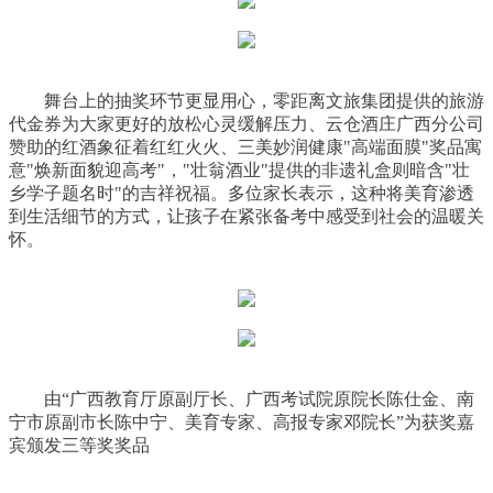
舞台上的抽奖环节更显用心，零距离文旅集团提供的旅游
代金券为大家更好的放松心灵缓解压力、云仓酒庄广西分公司
赞助的红酒象征着红红火火、三美妙润健康"高端面膜"奖品寓
意"焕新面貌迎高考"，"壮翁酒业"提供的非遗礼盒则暗含"壮
乡学子题名时"的吉祥祝福。多位家长表示，这种将美育渗透
到生活细节的方式，让孩子在紧张备考中感受到社会的温暖关
怀。
由“广西教育厅原副厅长、广西考试院原院长陈仕金、南
宁市原副市长陈中宁、美育专家、高报专家邓院长”为获奖嘉
宾颁发三等奖奖品