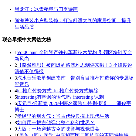
黑龙江：冰雪秘境与四季诗画
尚海整装小户型装修：打造舒适大气的家居空间，提升
生活品质
联合早报中文网热文榜
1
VoidChain 全链资产钱包革新技术架构 引领区块链安全
新风尚
2
【路然雅思】被问爆的路然雅思测评来啦！3 个维度说
清值不值得报
3
汽水音乐歌单创建指南，告别盲目推荐打造你的专属场
景音乐
4
ins推广付费方式_ins推广付费方式解除
5
interesting有嘲讽的语气吗_interesting 讽刺
6
庆元旦·迎新春|2026中医名家跨年特别报道——潘俊宇
博士
7
孝经里的烟火气：当古代经典撞上现代生活
8
如何用一把吉他弹出整个科幻世界？
9
大阪：一场穿越古今的味觉与视觉盛宴
10
民族（回）医学“中医和西医与回族医的不同特性特