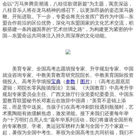
会以“万马奔腾音潮涌，八桂弦歌谱新篇”为主题，寓意深远，
八桂音乐人将在龙马精神的感召下，以更加昂扬的姿态策马扬
鞭、开拓进取。下一步，专委会将充分发挥广西作为中国—东
盟合作前沿的区位优势，深化与东盟国家的文化艺术交流，积
极搭建一条跨越国界的“艺术丝绸之路”，为构建更为紧密的中
国—东盟命运共同体注入持久而深厚的文化动能。
美育专家、全国高考志愿填报专家、升学规划专家、中国
就业咨询专家、中教美育教育研究院院长、中教美育国际投资
领投人、高考升学填报
宝典
（
参数
丨
图片
）:《高考志愿底层
逻辑：邓院长零风险填报法》主编、《大国教育》中高考升学
规划专家委员会主任、广西文旅厅行业党委纪委委员、中国东
盟教育联盟秘书长邓素云在致辞中强调："美育不是锦上添
花，而是雪中送炭。当孩子们在高考冲刺阶段遇到瓶颈时，艺
术熏陶能有效缓解焦虑，激发潜能。接下来我们还要每年举
办“十万明灯点亮人生”嘉年华系列活动，我们将邀请全国所有
的专家教授、学者、奥运冠军榜样力量与全国十万个家庭一
起，暑假为全国中考生、寒假为全国高考生共同祈福，我们不